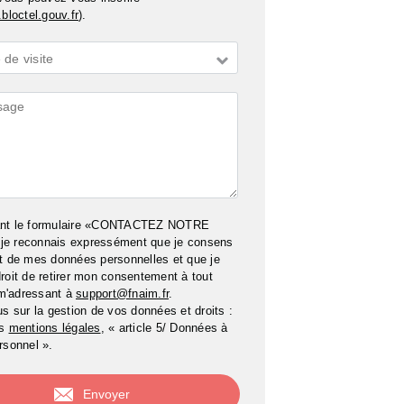
bloctel.gouv.fr
).
de visite
ires
ant le formulaire «CONTACTEZ NOTRE
e reconnais expressément que je consens
t de mes données personnelles et que je
roit de retirer mon consentement à tout
m'adressant à
support@fnaim.fr
.
us sur la gestion de vos données et droits :
os
mentions légales
, « article 5/ Données à
rsonnel ».