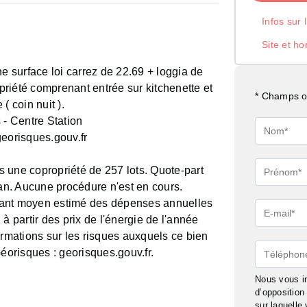
Infos sur 
Site et ho
ne surface loi carrez de 22.69 + loggia de
riété comprenant entrée sur kitchenette et
* Champs ob
( coin nuit ).
 - Centre Station
Nom*
georisques.gouv.fr
Prénom*
 une copropriété de 257 lots. Quote-part
n. Aucune procédure n'est en cours.
tant moyen estimé des dépenses annuelles
E-
à partir des prix de l'énergie de l'année
mail*
ormations sur les risques auxquels ce bien
Téléphon
Géorisques : georisques.gouv.fr.
Nous vous in
d’oppositio
sur laquelle