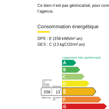
Ce bien n'est pas géolocalisé, pour conn
l'agence.
Consommation énergétique
DPE :
E (358 kWh/m² an)
GES :
C (13 kgCO2/m².an)
358
13