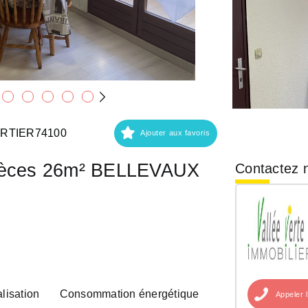
ARTIER74100
Ajouter aux favoris
pièces 26m² BELLEVAUX
Contactez n
lisation
Consommation énergétique
Appeler