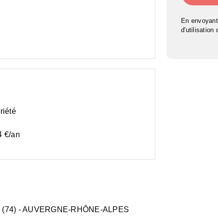
En envoyant
d'utilisation
riété
4 €/an
(74)
- AUVERGNE-RHÔNE-ALPES