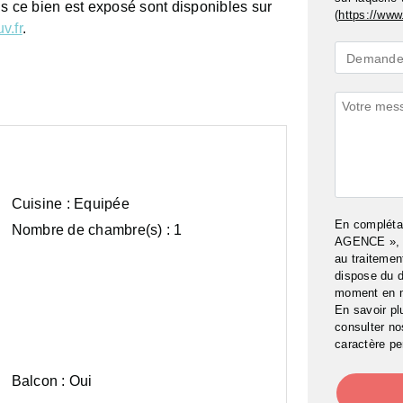
ls ce bien est exposé sont disponibles sur
(
https://www.
v.fr
.
Demande
Demande 
*
Commenta
Cuisine :
Equipée
En complét
Nombre de chambre(s) :
1
AGENCE », j
au traitemen
dispose du d
moment en 
En savoir pl
consulter n
caractère pe
Balcon :
Oui