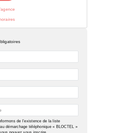
l’agence
noraires
ligatoires
e
formons de l’existence de la liste
n au démarchage téléphonique « BLOCTEL »
 vous pouvez vous inscrire