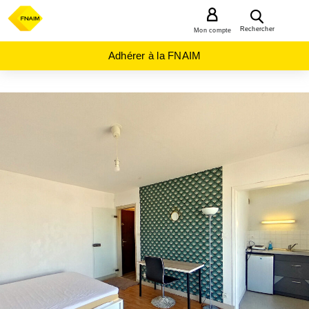
MENU
Rechercher
Mon compte
Adhérer à la FNAIM
ACHAT
APPARTEMENT
BRETAGNE
FINISTERE
(29)
BREST
(29200)