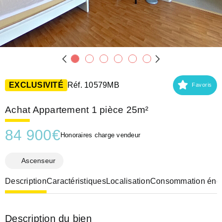
EXCLUSIVITÉ
Réf. 10579MB
Favoris
Achat Appartement 1 pièce 25m²
84 900
€
Honoraires charge vendeur
Ascenseur
Description
Caractéristiques
Localisation
Consommation éner
Description du bien