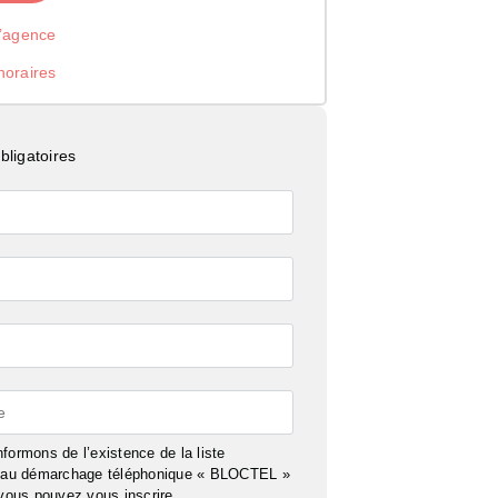
l’agence
noraires
ligatoires
e
formons de l’existence de la liste
n au démarchage téléphonique « BLOCTEL »
 vous pouvez vous inscrire