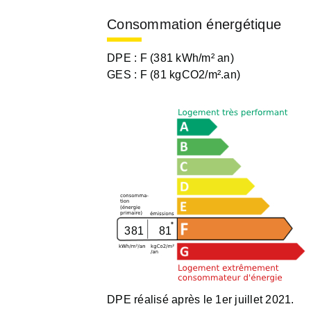
Consommation énergétique
DPE :
F (381 kWh/m² an)
GES :
F (81 kgCO2/m².an)
381
81
DPE réalisé après le 1er juillet 2021.