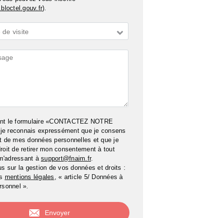
bloctel.gouv.fr
).
de visite
ires
ant le formulaire «CONTACTEZ NOTRE
e reconnais expressément que je consens
t de mes données personnelles et que je
roit de retirer mon consentement à tout
m'adressant à
support@fnaim.fr
.
us sur la gestion de vos données et droits :
os
mentions légales
, « article 5/ Données à
rsonnel ».