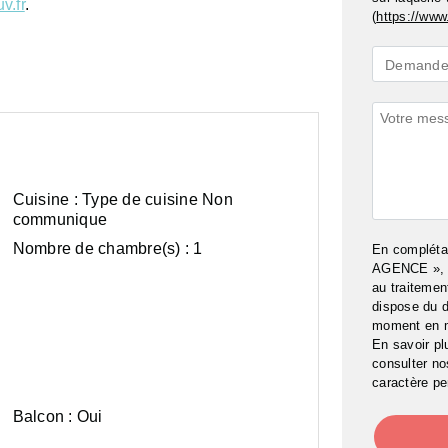
v.fr
.
(
https://www.
Demande
Demande 
*
Commenta
Cuisine :
Type de cuisine Non
communique
Nombre de chambre(s) :
1
En complét
AGENCE », j
au traitemen
dispose du d
moment en 
En savoir pl
consulter n
caractère pe
Balcon :
Oui