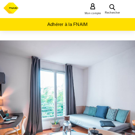
MENU
Rechercher
Mon compte
Adhérer à la FNAIM
ACHAT
APPARTEMENT
AUVERGNE-
RHÔNE-
ALPES
RHONE
(69)
VENISSIEUX
(69200)