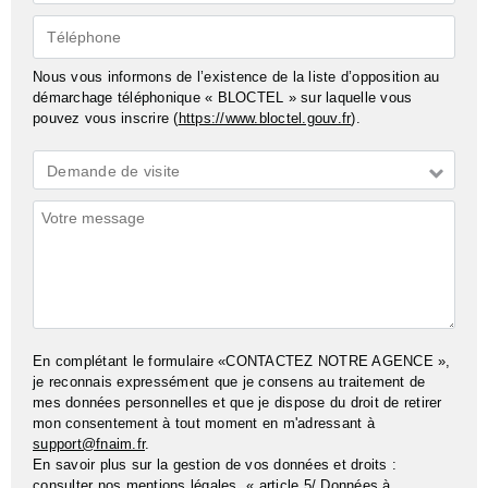
mail*
Téléphone
Nous vous informons de l’existence de la liste d’opposition au
démarchage téléphonique « BLOCTEL » sur laquelle vous
pouvez vous inscrire (
https://www.bloctel.gouv.fr
).
Demande
Demande de visite
*
Commentaires
En complétant le formulaire «CONTACTEZ NOTRE AGENCE »,
je reconnais expressément que je consens au traitement de
mes données personnelles et que je dispose du droit de retirer
mon consentement à tout moment en m'adressant à
support@fnaim.fr
.
En savoir plus sur la gestion de vos données et droits :
consulter nos
mentions légales
, « article 5/ Données à