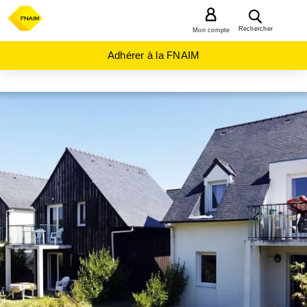
MENU
Rechercher
Mon compte
Adhérer à la FNAIM
ACHAT
APPARTEMENT
BRETAGNE
FINISTERE
(29)
ST
POL
DE
LEON
(29250)