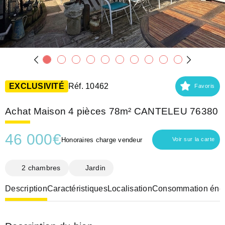
EXCLUSIVITÉ
Réf. 10462
Favoris
Achat Maison 4 pièces 78m² CANTELEU 76380
46 000
€
Honoraires charge vendeur
Voir sur la carte
2 chambres
Jardin
Description
Caractéristiques
Localisation
Consommation éner