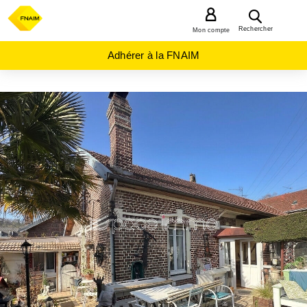
MENU
Rechercher
Mon compte
Adhérer à la FNAIM
ACHAT
MAISON
NORMANDIE
SEINE-
MARITIME
(76)
CANTELEU
(76380)