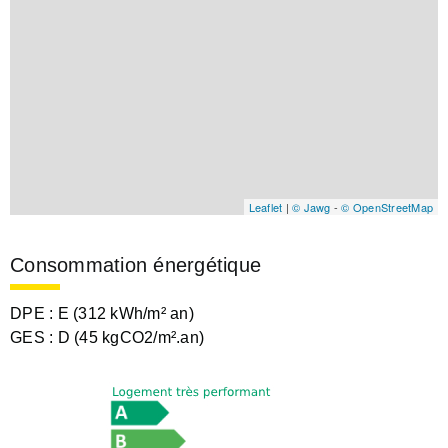
Leaflet
|
© Jawg
-
© OpenStreetMap
Consommation énergétique
DPE :
E (312 kWh/m² an)
GES :
D (45 kgCO2/m².an)