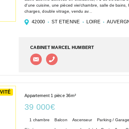
d'une cuisine, une pièced vie/chambre, salle de bains, 
charges, double vitrage, vendu av...
42000
ST ETIENNE
LOIRE
AUVERGN
CABINET MARCEL HUMBERT
Contacter l'agence
Appeler l'agence
VITÉ
Appartement 1 pièce 36m²
39 000€
1 chambre
Balcon
Ascenseur
Parking / Garag