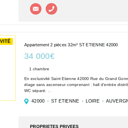
Contacter l'agence
Appeler l'agence
VITÉ
Appartement 2 pièces 32m² ST ETIENNE 42000
34 000€
1 chambre
En exclusivité Saint Etienne 42000 Rue du Grand Gonnet appartement de deux pièces principales au troisième
étage sans ascenseur comprenant : hall d'entrée distri
WC séparé.
Les charges annuelle...
42000
ST ETIENNE
LOIRE
AUVERGN
PROPRIETES PRIVEES