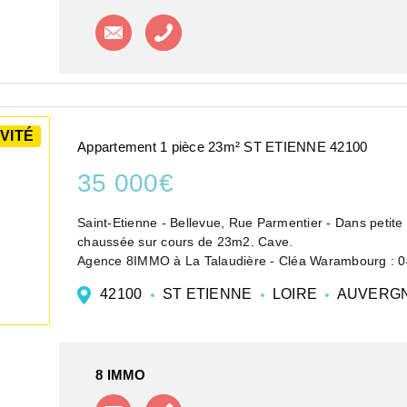
Contacter l'agence
Appeler l'agence
VITÉ
Appartement 1 pièce 23m² ST ETIENNE 42100
35 000€
Saint-Etienne - Bellevue, Rue Parmentier - Dans petite 
chaussée sur cours de 23m2. Cave.
Agence 8IMMO à La Talaudière - Cléa Warambourg : 
Les informations sur les risques au...
42100
ST ETIENNE
LOIRE
AUVERGN
8 IMMO
Contacter l'agence
Appeler l'agence