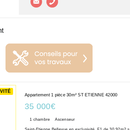
nt
VITÉ
Appartement 1 pièce 30m² ST ETIENNE 42000
35 000€
1 chambre
Ascenseur
Saint-Etienne Bellevue en exclusivité, F1 de 30.92m2 s