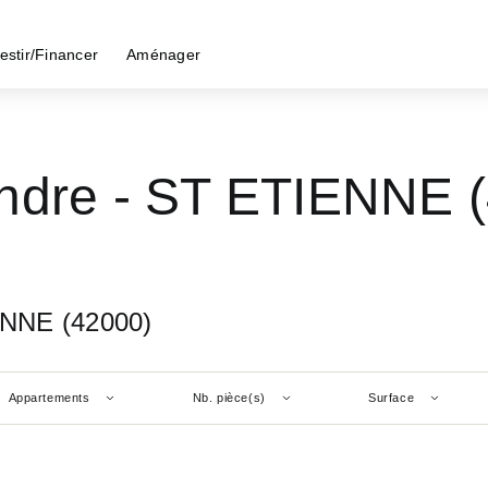
estir/Financer
Aménager
ndre - ST ETIENNE 
ENNE (42000)
Appartements
Nb. pièce(s)
Surface