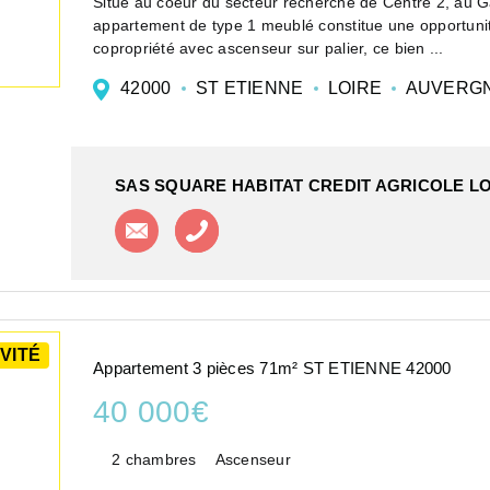
Situé au coeur du secteur recherché de Centre 2, au G
appartement de type 1 meublé constitue une opportunité
copropriété avec ascenseur sur palier, ce bien ...
42000
ST ETIENNE
LOIRE
AUVERGN
SAS SQUARE HABITAT CREDIT AGRICOLE LO
Contacter l'agence
Appeler l'agence
VITÉ
Appartement 3 pièces 71m² ST ETIENNE 42000
40 000€
2 chambres
Ascenseur