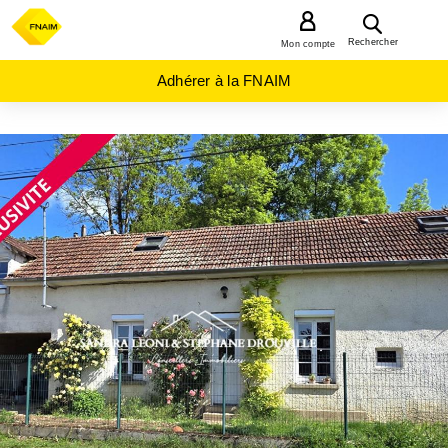
MENU
Rechercher
Mon compte
Adhérer à la FNAIM
ACHAT
MAISON
CENTRE-
VAL-DE-
LOIRE
EURE-
ET-
LOIR
(28)
EPERNON
(28230)