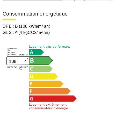
Consommation énergétique
DPE :
B (108 kWh/m² an)
GES :
A (4 kgCO2/m².an)
108
4