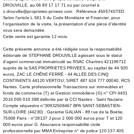
DROUVILLE, au 06 80 17 17 71 ou par courriel à
s.drouville@proprietes-privees.com . Référence 450574STED
Selon l'article L.561.5 du Code Monétaire et Financier, pour
l'organisation de la visite, la présentation d'une pièce d'identité
vous sera demandée.
Cette vente est garantie 12 mois.
Cette présente annonce a été rédigée sous la responsabilité
éditoriale de STEPHANE DROUVILLE agissant sous le statut
d'agent commercial immatriculé au RSAC Chartres 421199712
auprès de la SAS PROPRIETES PRIVEES, au capital de 44 920
euros, ZAC LE CHÊNE FERRÉ - 44 ALLÉE DES CINQ
CONTINENTS 44120 VERTOU; SIRET 487 624 777 00040, RCS
Nantes. Carte professionnelle Transactions sur immeubles et
fonds de commerce (T) et Gestion immobilière (G) n° CPI 4401
2016 000 010 388 délivrée par la CCI Nantes - Saint Nazaire.
Compte séquestre n°30932508467 BPA SAINT-SEBASTIEN-
SUR-LOIRE (44230) ; Garantie GALIAN - 89 rue de la Boétie,
75008 Paris - n°28137 J pour 2 000 000 euros pour T et 120
000 euros pour G. Assurance responsabilité civile
professionnelle par MMA Entreprise n° de police 120.137.405