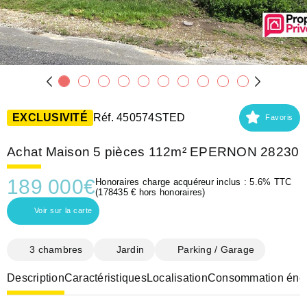
EXCLUSIVITÉ
Réf. 450574STED
Favoris
Achat Maison 5 pièces 112m² EPERNON 28230
189 000
€
Honoraires charge acquéreur inclus : 5.6% TTC
(178435 € hors honoraires)
Voir sur la carte
3 chambres
Jardin
Parking / Garage
Description
Caractéristiques
Localisation
Consommation éner