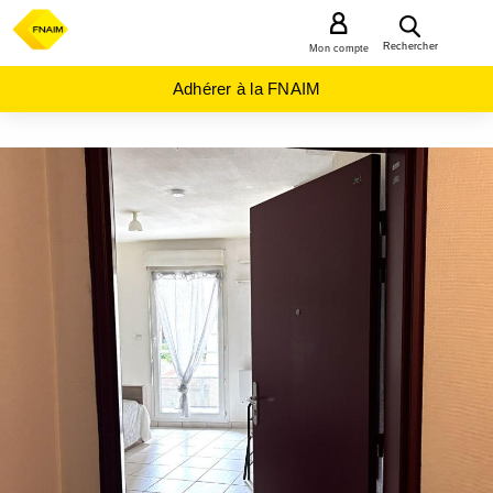
MENU
Rechercher
Mon compte
Adhérer à la FNAIM
ACHAT
APPARTEMENT
AUVERGNE-
RHÔNE-
ALPES
LOIRE
(42)
ST
ETIENNE
(42100)