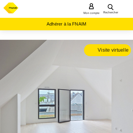
MENU
Rechercher
Mon compte
Adhérer à la FNAIM
ACHAT
APPARTEMENT
Visite virtuelle
BRETAGNE
FINISTERE
(29)
QUIMPER
(29000)