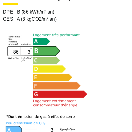
DPE :
B (86 kWh/m² an)
GES :
A (3 kgCO2/m².an)
86
3
3