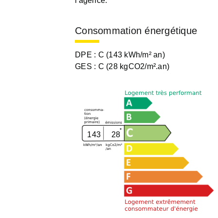
l'agence.
Consommation énergétique
DPE :
C (143 kWh/m² an)
GES :
C (28 kgCO2/m².an)
143
28