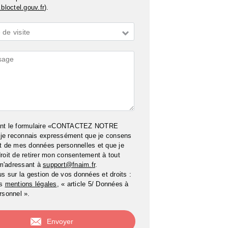
bloctel.gouv.fr
).
de visite
ires
ant le formulaire «CONTACTEZ NOTRE
e reconnais expressément que je consens
t de mes données personnelles et que je
roit de retirer mon consentement à tout
m'adressant à
support@fnaim.fr
.
us sur la gestion de vos données et droits :
os
mentions légales
, « article 5/ Données à
rsonnel ».