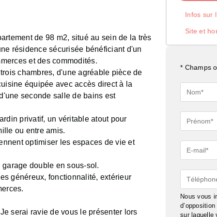
Infos sur 
Site et ho
artement de 98 m2, situé au sein de la très
ne résidence sécurisée bénéficiant d'un
mmerces et des commodités.
* Champs ob
trois chambres, d'une agréable pièce de
cuisine équipée avec accès direct à la
Nom*
 d'une seconde salle de bains est
Prénom*
ardin privatif, un véritable atout pour
lle ou entre amis.
nnent optimiser les espaces de vie et
E-
mail*
n garage double en sous-sol.
Téléphon
mes généreux, fonctionnalité, extérieur
merces.
Nous vous in
d’oppositio
 Je serai ravie de vous le présenter lors
sur laquelle