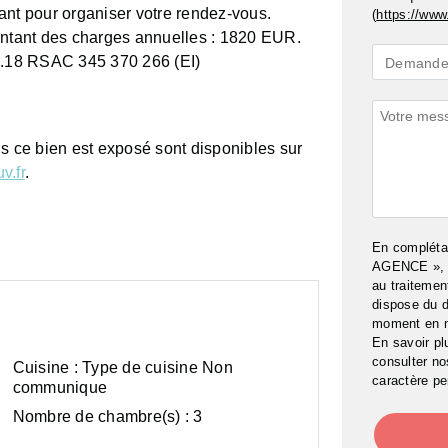
ant pour organiser votre rendez-vous.
(
https://www.
ontant des charges annuelles : 1820 EUR.
Demande
.18 RSAC 345 370 266 (EI)
Demande 
*
Commenta
ls ce bien est exposé sont disponibles sur
v.fr
.
En complét
AGENCE », j
au traitemen
dispose du d
moment en 
En savoir pl
consulter n
Cuisine :
Type de cuisine Non
caractère pe
communique
Nombre de chambre(s) :
3