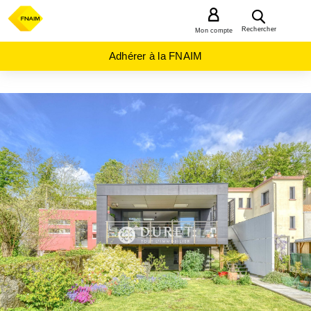
MENU
Rechercher
Mon compte
Adhérer à la FNAIM
ACHAT
MAISON
PAYS-
DE-
LA-
LOIRE
VENDEE
(85)
LA
ROCHE
SUR
YON
(85000)