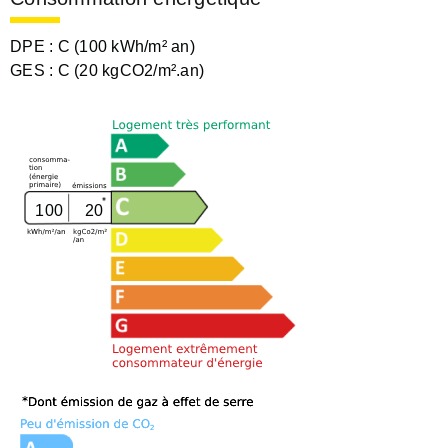
DPE :
C (100 kWh/m² an)
GES :
C (20 kgCO2/m².an)
100
20