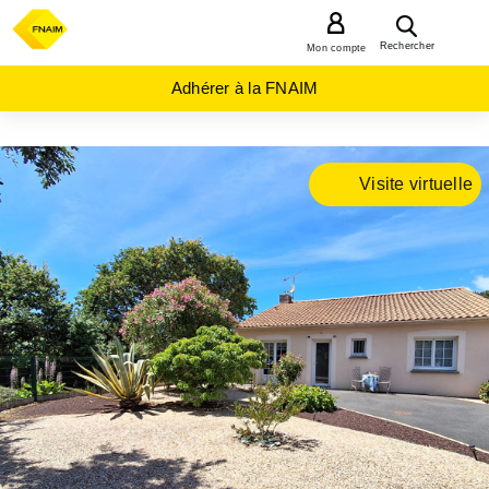
MENU
Rechercher
Mon compte
Adhérer à la FNAIM
ACHAT
Visite virtuelle
MAISON
PAYS-
DE-
LA-
LOIRE
LOIRE-
ATLANTIQUE
(44)
LA
BERNERIE
EN RETZ
(44760)