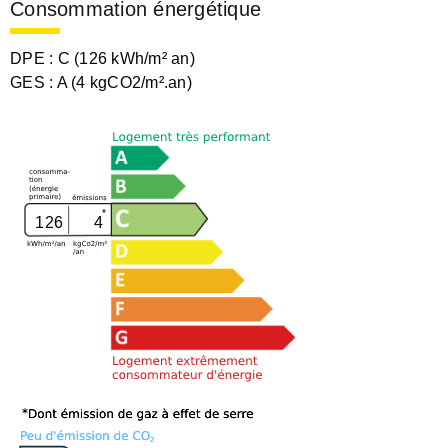
Consommation énergétique
DPE :
C (126 kWh/m² an)
GES :
A (4 kgCO2/m².an)
126
4