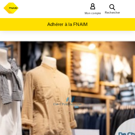
MENU
Rechercher
Mon compte
Adhérer à la FNAIM
PROVENCE-
ALPES-
COTE-D-
AZUR
VAR
(83)
BANDOL
(83150)