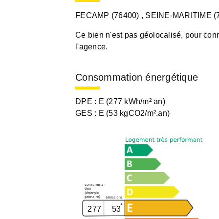
FECAMP (76400)
, SEINE-MARITIME (
Ce bien n'est pas géolocalisé, pour conn
l'agence.
Consommation énergétique
DPE :
E (277 kWh/m² an)
GES :
E (53 kgCO2/m².an)
277
53