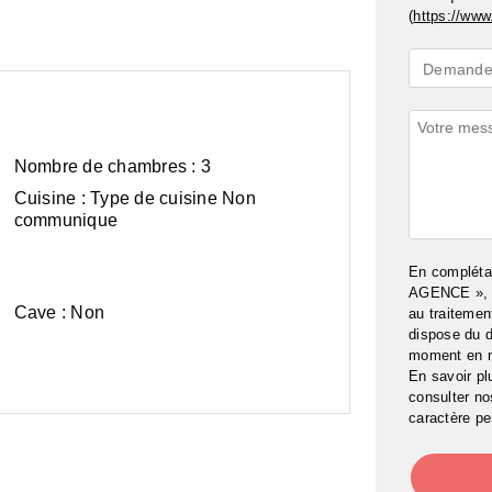
(
https://www.
Demande
Demande 
*
Commenta
Nombre de chambres :
3
Cuisine :
Type de cuisine Non
communique
En complét
AGENCE », j
Cave :
Surface
Non
au traitemen
habitable :
dispose du d
moment en 
100
En savoir pl
m²
consulter n
caractère pe