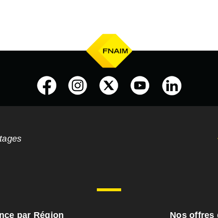
ntages
ance par Région
Nos offres 