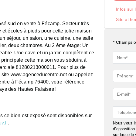
Infos sur 
Site et ho
posé sud en vente à Fécamp. Secteur très
et écoles à pieds pour cette jolie maison
un séjour, un salon, une cuisine, une salle
* Champs ob
ier, deux chambres. Au 2 ème étage: Un
eable. Une cave et un jardin complètent ce
Nom*
 principale cette maison vous séduira à
erciale 81280213000011. Pour plus de
Prénom*
re site www.agenceducentre.net ou appelez
ntre à Fécamp 76400, votre référence
Pays des Hautes Falaises !
E-
mail*
Téléphon
ls ce bien est exposé sont disponibles sur
v.fr
.
Nous vous in
d’oppositio
sur laquelle