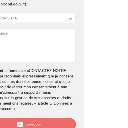
bloctel.gouv.fr
).
de visite
ires
ant le formulaire «CONTACTEZ NOTRE
e reconnais expressément que je consens
t de mes données personnelles et que je
roit de retirer mon consentement à tout
m'adressant à
support@fnaim.fr
.
us sur la gestion de vos données et droits :
os
mentions légales
, « article 5/ Données à
rsonnel ».