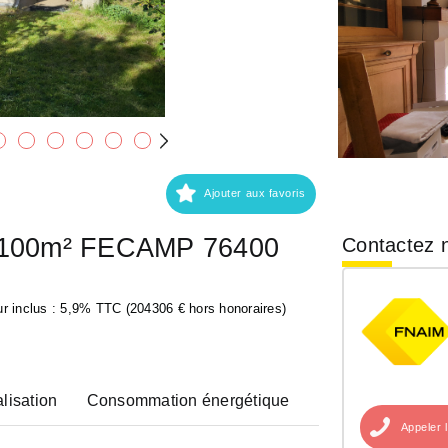
Ajouter aux favoris
s 100m² FECAMP 76400
Contactez n
r inclus : 5,9% TTC (204306 € hors honoraires)
lisation
Consommation énergétique
Appeler