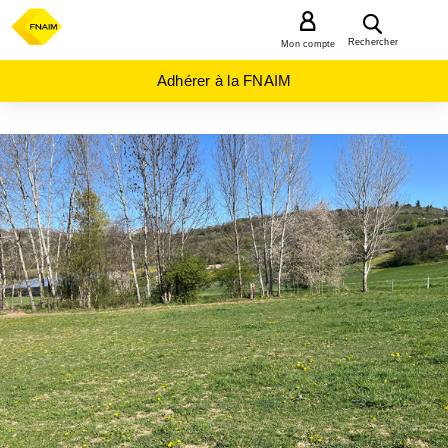
MENU
Rechercher
Mon compte
Adhérer à la FNAIM
ACHAT
TERRAIN
PROVENCE-
ALPES-
COTE-D-
AZUR
HAUTES-
ALPES
(05)
GAP
(05000)