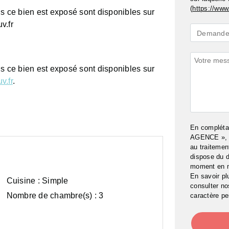
(
https://www.
ls ce bien est exposé sont disponibles sur
v.fr
Demande
Demande 
*
Commenta
ls ce bien est exposé sont disponibles sur
v.fr
.
En complét
AGENCE », j
au traitemen
dispose du d
moment en 
En savoir pl
Cuisine :
Simple
consulter n
Nombre de chambre(s) :
3
caractère pe