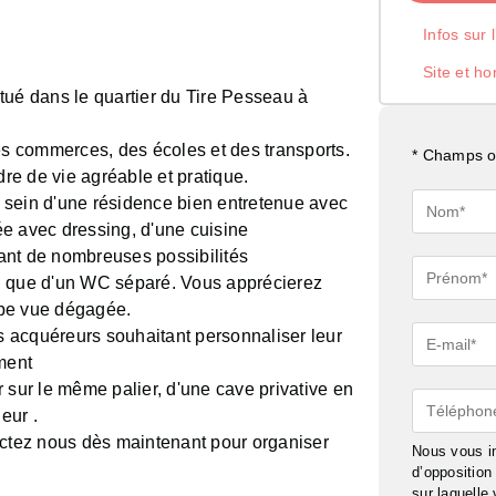
Infos sur 
Site et ho
tué dans le quartier du Tire Pesseau à
es commerces, des écoles et des transports.
* Champs ob
dre de vie agréable et pratique.
 sein d'une résidence bien entretenue avec
Nom*
e avec dressing, d'une cuisine
ant de nombreuses possibilités
Prénom*
i que d'un WC séparé. Vous apprécierez
rbe vue dégagée.
es acquéreurs souhaitant personnaliser leur
E-
ment
mail*
 sur le même palier, d'une cave privative en
Téléphon
eur .
actez nous dès maintenant pour organiser
Nous vous in
d’oppositio
sur laquelle