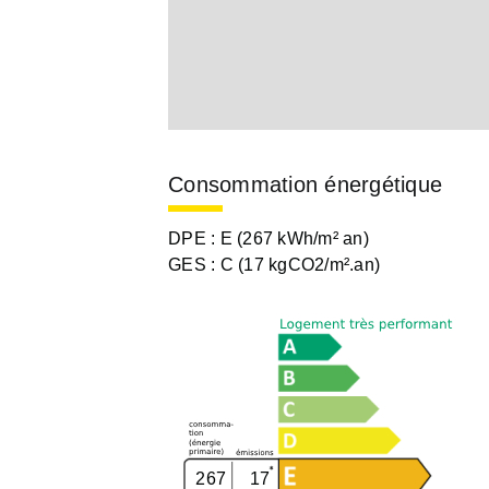
Consommation énergétique
DPE :
E (267 kWh/m² an)
GES :
C (17 kgCO2/m².an)
267
17