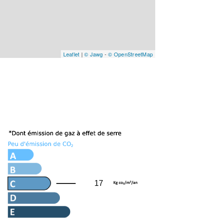
Leaflet
|
© Jawg
-
© OpenStreetMap
17