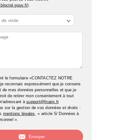
bloctel.gouv.fr
).
de visite
ires
ant le formulaire «CONTACTEZ NOTRE
e reconnais expressément que je consens
t de mes données personnelles et que je
roit de retirer mon consentement à tout
m'adressant à
support@fnaim.fr
.
us sur la gestion de vos données et droits :
os
mentions légales
, « article 5/ Données à
rsonnel ».