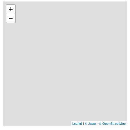
+
−
Leaflet
|
© Jawg
-
© OpenStreetMap