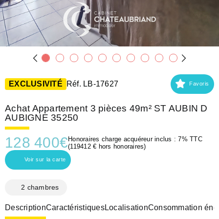
EXCLUSIVITÉ
Réf. LB-17627
Favoris
Achat Appartement 3 pièces 49m² ST AUBIN D
AUBIGNE 35250
128 400
€
Honoraires charge acquéreur inclus : 7% TTC
(119412 € hors honoraires)
Voir sur la carte
2 chambres
Description
Caractéristiques
Localisation
Consommation éner