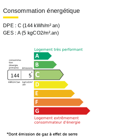
Consommation énergétique
DPE :
C (144 kWh/m² an)
GES :
A (5 kgCO2/m².an)
144
5