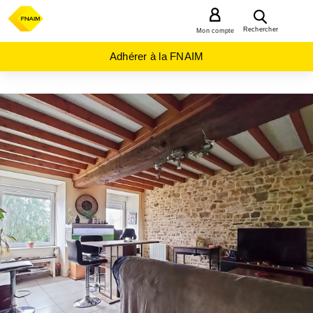
MENU
Rechercher
Mon compte
Adhérer à la FNAIM
ACHAT
APPARTEMENT
BRETAGNE
ILLE-
ET-
VILAINE
(35)
ST
AUBIN D
AUBIGNE
(35250)