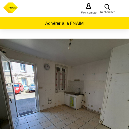
MENU
Rechercher
Mon compte
Adhérer à la FNAIM
ACHAT
MAISON
NORMANDIE
SEINE-
MARITIME
(76)
SOTTEVILLE
LES ROUEN
(76300)