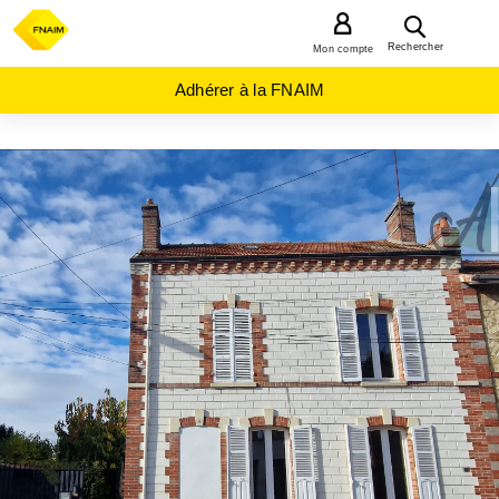
MENU
Rechercher
Mon compte
Adhérer à la FNAIM
ACHAT
MAISON
GRAND-
EST
AUBE
(10)
ROMILLY
SUR
SEINE
(10100)