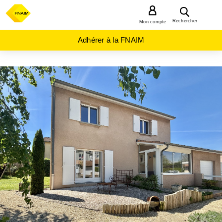
MENU
Rechercher
Mon compte
Adhérer à la FNAIM
ACHAT
MAISON
AUVERGNE-
RHÔNE-
ALPES
DROME
(26)
PORTES
LES
VALENCE
(26800)