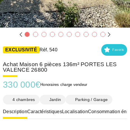
EXCLUSIVITÉ
Réf. 540
Favoris
Achat Maison 6 pièces 136m² PORTES LES
VALENCE 26800
330 000
€
Honoraires charge vendeur
4 chambres
Jardin
Parking / Garage
Description
Caractéristiques
Localisation
Consommation éner