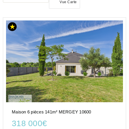
Vue Carte
ACHAT
MAISON
GRAND-
EST
AUBE
(10)
MERGEY
(10600)
Maison 6 pièces 141m² MERGEY 10600
318 000€