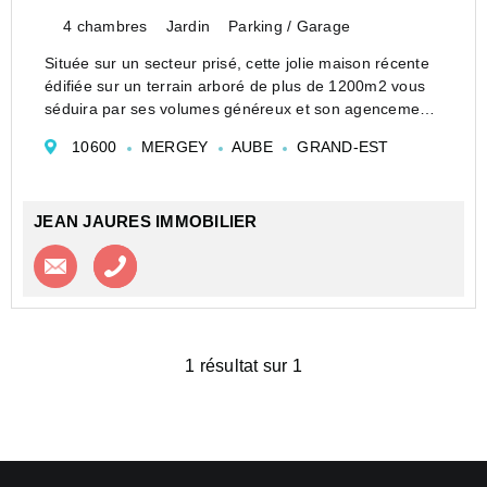
4 chambres
Jardin
Parking / Garage
Située sur un secteur prisé, cette jolie maison récente
édifiée sur un terrain arboré de plus de 1200m2 vous
séduira par ses volumes généreux et son agencement
fonctionnelle. Elle dispose au rez de chaussée d'une
10600
MERGEY
AUBE
GRAND-EST
magnifique pièce de vie lumineuse avec ses...
JEAN JAURES IMMOBILIER
Contacter l'agence
Appeler l’agence
1 résultat sur 1