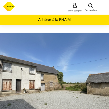
MENU
Rechercher
Mon compte
Adhérer à la FNAIM
ACHAT
MAISON
BRETAGNE
ILLE-
ET-
VILAINE
(35)
MEDREAC
(35360)