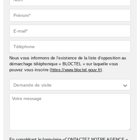
Prénom*
E-
mail*
Téléphone
Nous vous informons de l’existence de la liste d’opposition au
démarchage téléphonique « BLOCTEL » sur laquelle vous
pouvez vous inscrire (
https://www.bloctel.gouv.fr
).
Demande
Demande de visite
*
Commentaires
En complétant le formulaire «CONTACTEZ NOTRE AGENCE »,