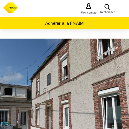
MENU
Rechercher
Mon compte
Adhérer à la FNAIM
ACHAT
MAISON
CENTRE-
VAL-DE-
LOIRE
EURE-
ET-
LOIR
(28)
ST
REMY
SUR
AVRE
(28380)