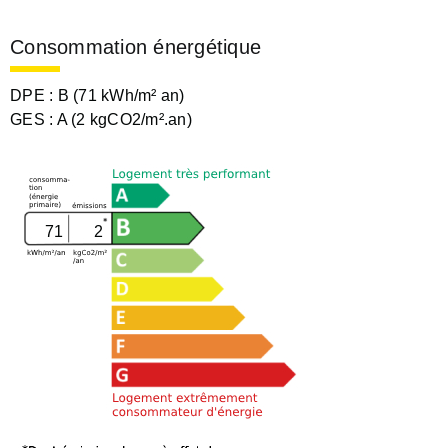
Consommation énergétique
DPE :
B (71 kWh/m² an)
GES :
A (2 kgCO2/m².an)
71
2