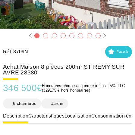
Réf. 3709N
Favoris
Achat Maison 8 pièces 200m² ST REMY SUR
AVRE 28380
346 500
€
Honoraires charge acquéreur inclus : 5% TTC
(329175 € hors honoraires)
6 chambres
Jardin
Description
Caractéristiques
Localisation
Consommation éner