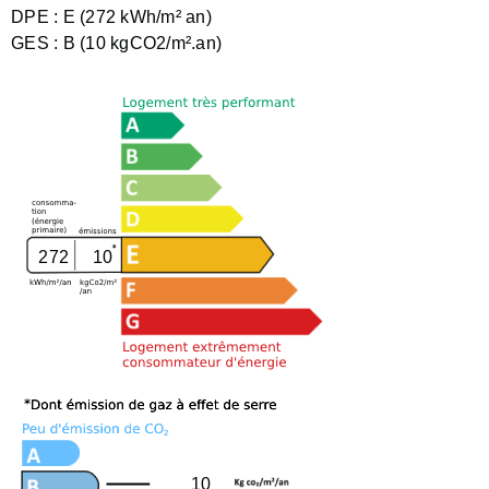
DPE :
E (272 kWh/m² an)
GES :
B (10 kgCO2/m².an)
272
10
10