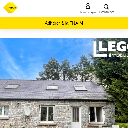
MENU
Rechercher
Mon compte
Adhérer à la FNAIM
ACHAT
MAISON
BRETAGNE
COTES-
D'ARMOR
(22)
DINAN
(22100)