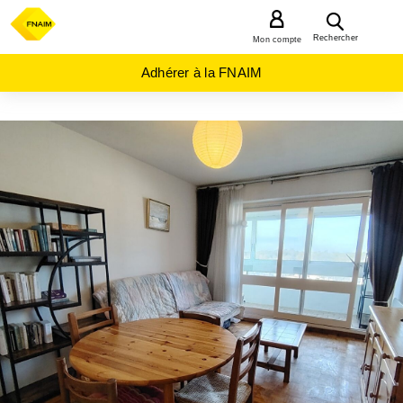
MENU
Rechercher
Mon compte
Adhérer à la FNAIM
ACHAT
APPARTEMENT
PAYS-
DE-
LA-
LOIRE
VENDEE
(85)
ST
HILAIRE
DE
RIEZ
(85270)