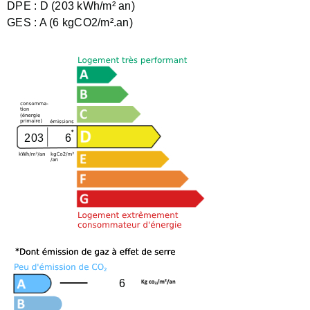
DPE :
D (203 kWh/m² an)
GES :
A (6 kgCO2/m².an)
203
6
6