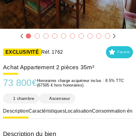
EXCLUSIVITÉ
Réf. 1762
Favoris
Achat Appartement 2 pièces 35m²
73 800
€
Honoraires charge acquéreur inclus : 8.5% TTC
(67505 € hors honoraires)
1 chambre
Ascenseur
Description
Caractéristiques
Localisation
Consommation éner
Description du bien