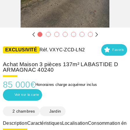
EXCLUSIVITÉ
Réf. VXYC-ZCD-LN2
Favoris
Achat Maison 3 pièces 137m² LABASTIDE D
ARMAGNAC 40240
85 000
€
Honoraires charge acquéreur inclus
Voir sur la carte
2 chambres
Jardin
Description
Caractéristiques
Localisation
Consommation éner