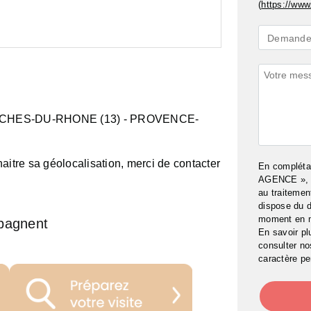
(
https://www.
Demande
Demande 
*
Commenta
UCHES-DU-RHONE (13)
- PROVENCE-
aitre sa géolocalisation, merci de contacter
En complét
AGENCE », j
au traitemen
dispose du d
moment en 
pagnent
En savoir pl
consulter n
caractère pe