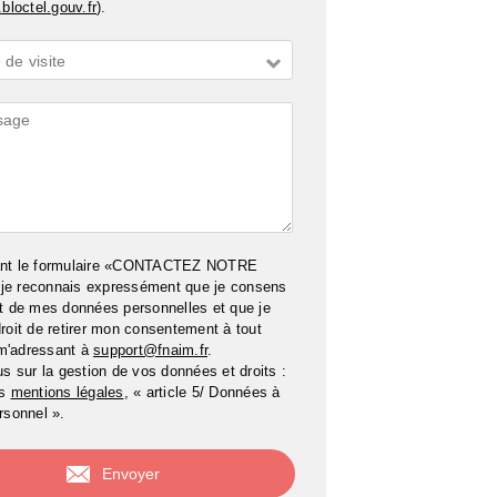
bloctel.gouv.fr
).
de visite
ires
ant le formulaire «CONTACTEZ NOTRE
e reconnais expressément que je consens
t de mes données personnelles et que je
roit de retirer mon consentement à tout
m'adressant à
support@fnaim.fr
.
us sur la gestion de vos données et droits :
os
mentions légales
, « article 5/ Données à
rsonnel ».