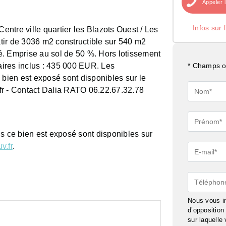
Appeler
Infos sur 
ntre ville quartier les Blazots Ouest / Les
batir de 3036 m2 constructible sur 540 m2
é. Emprise au sol de 50 %. Hors lotissement
ires inclus : 435 000 EUR. Les
* Champs ob
 bien est exposé sont disponibles sur le
Nom*
fr - Contact Dalia RATO 06.22.67.32.78
Prénom*
ls ce bien est exposé sont disponibles sur
v.fr
.
E-
mail*
Téléphon
Nous vous in
d’oppositio
sur laquelle