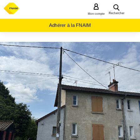
MENU
Rechercher
Mon compte
Adhérer à la FNAIM
ACHAT
IMMEUBLE
BOURGOGNE-
FRANCHE-
COMTÉ
NIEVRE
(58)
LA
MACHINE
(58260)