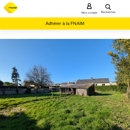
MENU
Rechercher
Mon compte
Adhérer à la FNAIM
ACHAT
TERRAIN
BRETAGNE
ILLE-
ET-
VILAINE
(35)
ST
AUBIN D
AUBIGNE
(35250)