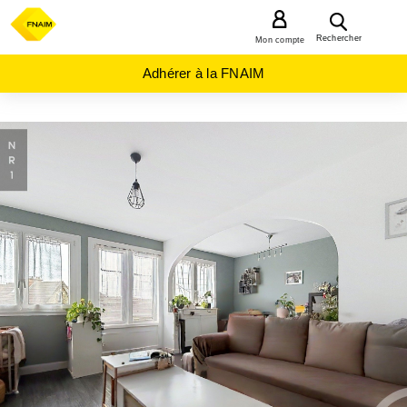
MENU
Rechercher
Mon compte
Adhérer à la FNAIM
ACHAT
APPARTEMENT
GRAND-
EST
AUBE
(10)
STE
SAVINE
(10300)