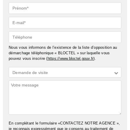
Prénom*
E-
mail*
Téléphone
Nous vous informons de l’existence de la liste d’opposition au
démarchage téléphonique « BLOCTEL » sur laquelle vous
pouvez vous inscrire (
https://www.bloctel.gouv.fr
).
Demande
Demande de visite
*
Commentaires
En complétant le formulaire «CONTACTEZ NOTRE AGENCE »,
je reconnais expressément que je consens au traitement de