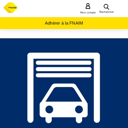
MENU
Rechercher
Mon compte
Adhérer à la FNAIM
ACHAT
PARKING
GRAND-
EST
AUBE
(10)
ST
ANDRE
LES
VERGERS
(10120)