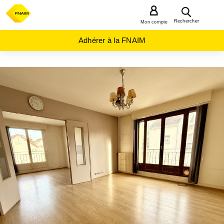
MENU
Rechercher
Mon compte
Adhérer à la FNAIM
ACHAT
APPARTEMENT
ILE-
DE-
FRANCE
SEINE-
ET-
MARNE
(77)
LAGNY
SUR
MARNE
(77400)