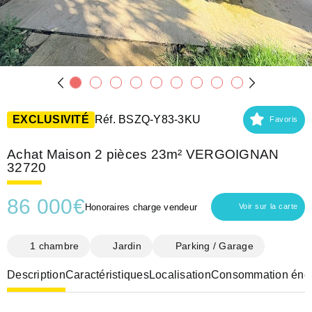
EXCLUSIVITÉ
Réf. BSZQ-Y83-3KU
Favoris
Achat Maison 2 pièces 23m² VERGOIGNAN
32720
86 000
€
Honoraires charge vendeur
Voir sur la carte
1 chambre
Jardin
Parking / Garage
Description
Caractéristiques
Localisation
Consommation éner