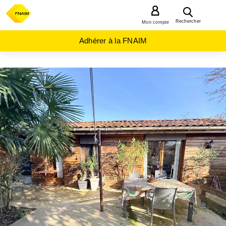
MENU
Rechercher
Mon compte
Adhérer à la FNAIM
ACHAT
MAISON
OCCITANIE
GERS
(32)
VERGOIGNAN
(32720)