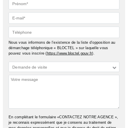
Prénom*
E-
mail*
Téléphone
Nous vous informons de l’existence de la liste d’opposition au
démarchage téléphonique « BLOCTEL » sur laquelle vous
pouvez vous inscrire (
https://www.bloctel.gouv.fr
).
Demande
Demande de visite
*
Commentaires
En complétant le formulaire «CONTACTEZ NOTRE AGENCE »,
je reconnais expressément que je consens au traitement de
mes données personnelles et que je dispose du droit de retirer