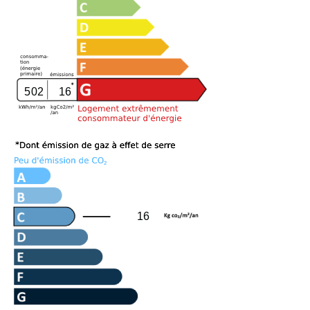
502
16
16