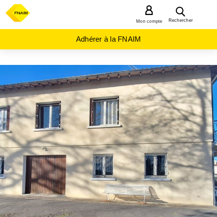
MENU
Rechercher
Mon compte
Adhérer à la FNAIM
ACHAT
MAISON
OCCITANIE
GERS
(32)
MASSEUBE
(32140)