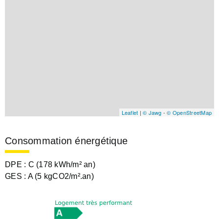
Leaflet
|
© Jawg
-
© OpenStreetMap
Consommation énergétique
DPE :
C (178 kWh/m² an)
GES :
A (5 kgCO2/m².an)