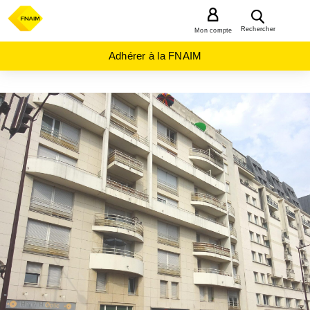
MENU
Rechercher
Mon compte
Adhérer à la FNAIM
ACHAT
APPARTEMENT
ILE-
DE-
FRANCE
HAUTS-
DE-
SEINE
(92)
ISSY LES
MOULINEAUX
(92130)