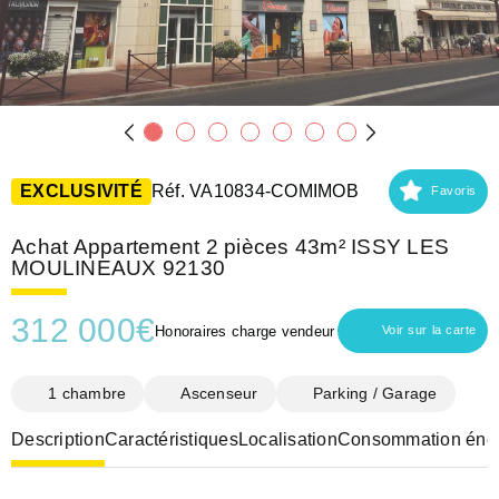
EXCLUSIVITÉ
Réf. VA10834-COMIMOB
Favoris
Achat Appartement 2 pièces 43m² ISSY LES
MOULINEAUX 92130
312 000
€
Honoraires charge vendeur
Voir sur la carte
1 chambre
Ascenseur
Parking / Garage
Description
Caractéristiques
Localisation
Consommation éner