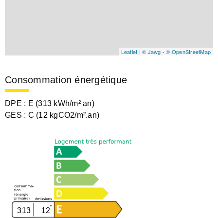
Leaflet
|
© Jawg
-
© OpenStreetMap
Consommation énergétique
DPE :
E (313 kWh/m² an)
GES :
C (12 kgCO2/m².an)
313
12