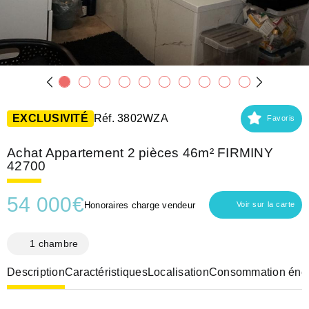
EXCLUSIVITÉ
Réf. 3802WZA
Favoris
Achat Appartement 2 pièces 46m² FIRMINY
42700
54 000
€
Honoraires charge vendeur
Voir sur la carte
1 chambre
Description
Caractéristiques
Localisation
Consommation éner