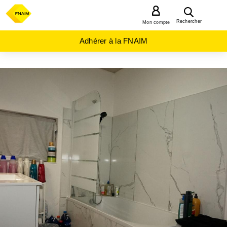
MENU
Rechercher
Mon compte
Adhérer à la FNAIM
ACHAT
APPARTEMENT
AUVERGNE-
RHÔNE-
ALPES
LOIRE
(42)
FIRMINY
(42700)