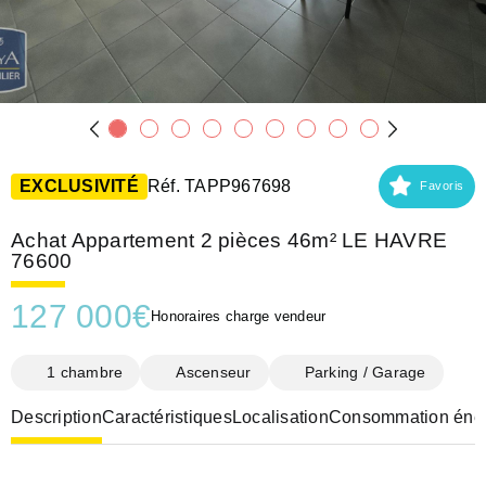
EXCLUSIVITÉ
Réf. TAPP967698
Favoris
Achat Appartement 2 pièces 46m² LE HAVRE
76600
127 000
€
Honoraires charge vendeur
1 chambre
Ascenseur
Parking / Garage
Description
Caractéristiques
Localisation
Consommation éner