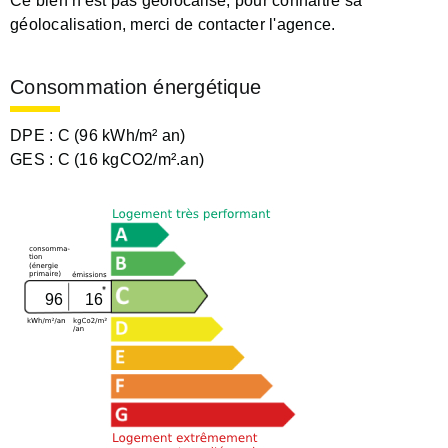
Ce bien n'est pas géolocalisé, pour connaitre sa
géolocalisation, merci de contacter l'agence.
Consommation énergétique
DPE :
C (96 kWh/m² an)
GES :
C (16 kgCO2/m².an)
96
16