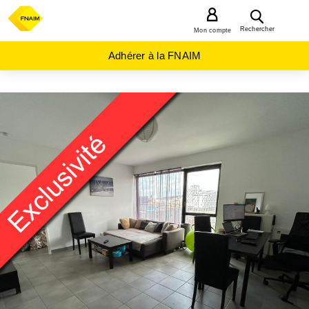
MENU
Rechercher
Mon compte
Adhérer à la FNAIM
ACHAT
APPARTEMENT
NORMANDIE
SEINE-
MARITIME
(76)
LE
HAVRE
(76600)