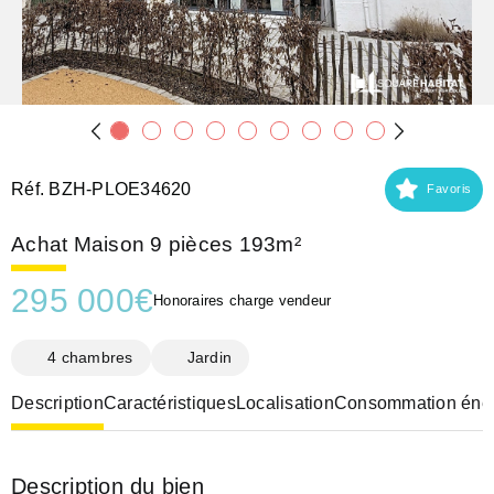
Réf. BZH-PLOE34620
Favoris
Achat Maison 9 pièces 193m²
295 000
€
Honoraires charge vendeur
4 chambres
Jardin
Description
Caractéristiques
Localisation
Consommation éner
Description du bien