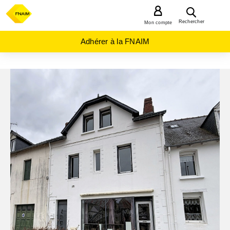
MENU
Rechercher
Mon compte
Adhérer à la FNAIM
ACHAT
MAISON
BRETAGNE
MORBIHAN
(56)
PLOERMEL
(56800)