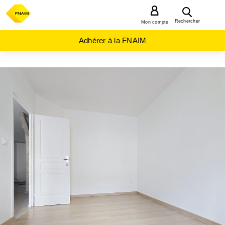
MENU
Rechercher
Mon compte
Adhérer à la FNAIM
ACHAT
APPARTEMENT
GRAND-
EST
MARNE
(51)
CHALONS
EN
CHAMPAGNE
(51000)