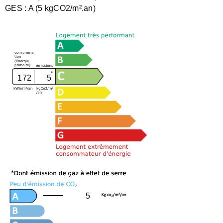
GES :
A (5 kgCO2/m².an)
172
5
5