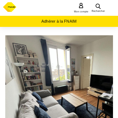
MENU
Rechercher
Mon compte
Adhérer à la FNAIM
ACHAT
APPARTEMENT
NORMANDIE
SEINE-
MARITIME
(76)
LE
HAVRE
(76600)