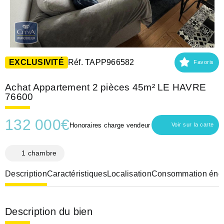
EXCLUSIVITÉ
Réf. TAPP966582
Favoris
Achat Appartement 2 pièces 45m² LE HAVRE
76600
132 000
€
Honoraires charge vendeur
Voir sur la carte
1 chambre
Description
Caractéristiques
Localisation
Consommation éner
Description du bien