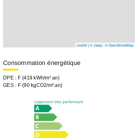
Leaflet
|
© Jawg
-
© OpenStreetMap
Consommation énergétique
DPE :
F (419 kWh/m² an)
GES :
F (90 kgCO2/m².an)