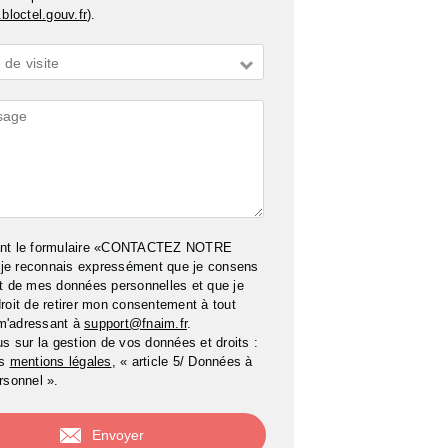
bloctel.gouv.fr
).
de visite
ires
ant le formulaire «CONTACTEZ NOTRE
e reconnais expressément que je consens
t de mes données personnelles et que je
roit de retirer mon consentement à tout
m'adressant à
support@fnaim.fr
.
us sur la gestion de vos données et droits :
os
mentions légales
, « article 5/ Données à
rsonnel ».