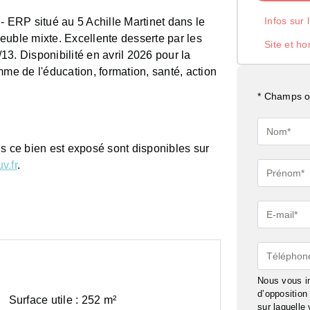
Infos sur 
ERP situé au 5 Achille Martinet dans le
euble mixte. Excellente desserte par les
Site et ho
3. Disponibilité en avril 2026 pour la
mme de l'éducation, formation, santé, action
* Champs ob
Nom*
ls ce bien est exposé sont disponibles sur
v.fr
.
Prénom*
E-
mail*
Téléphon
Nous vous in
d’oppositio
Surface utile :
252 m²
sur laquelle