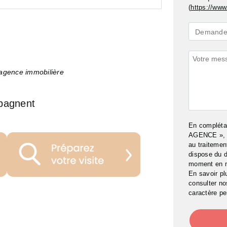
(
https://www.
Demande
Demande 
*
Commenta
’agence immobilière
pagnent
En complét
AGENCE », j
au traitemen
dispose du d
moment en 
En savoir pl
consulter n
caractère pe