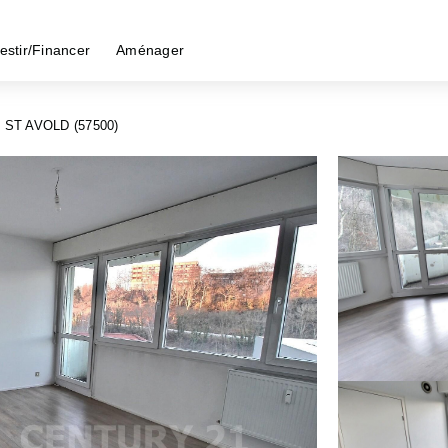
estir/Financer
Aménager
ST AVOLD (57500)