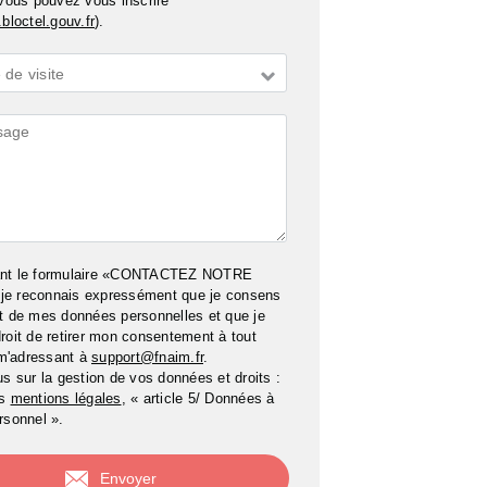
 vous pouvez vous inscrire
bloctel.gouv.fr
).
de visite
ires
ant le formulaire «CONTACTEZ NOTRE
e reconnais expressément que je consens
t de mes données personnelles et que je
roit de retirer mon consentement à tout
m'adressant à
support@fnaim.fr
.
us sur la gestion de vos données et droits :
os
mentions légales
, « article 5/ Données à
rsonnel ».