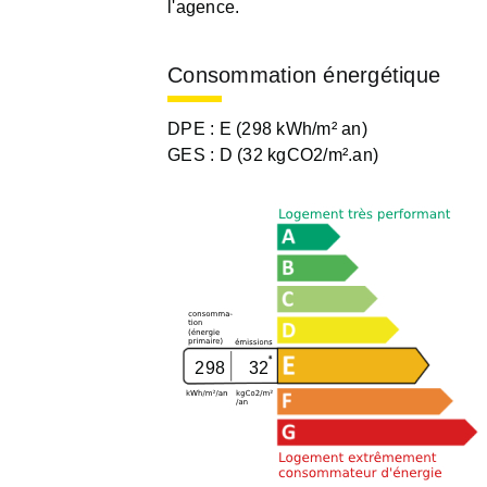
l'agence.
Consommation énergétique
DPE :
E (298 kWh/m² an)
GES :
D (32 kgCO2/m².an)
298
32