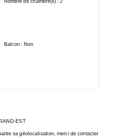
Nombre de chambre(s) :
2
Balcon :
Non
GRAND-EST
aitre sa géolocalisation, merci de contacter