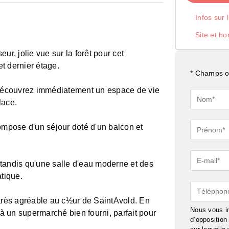
Infos sur 
Site et ho
, jolie vue sur la forêt pour cet
t dernier étage.
* Champs ob
s découvrez immédiatement un espace de vie
Nom*
lace.
 compose d'un séjour doté d'un balcon et
Prénom*
E-
tandis qu'une salle d'eau moderne et des
mail*
tique.
Téléphon
 très agréable au c½ur de SaintAvold. En
Nous vous in
 un supermarché bien fourni, parfait pour
d’oppositio