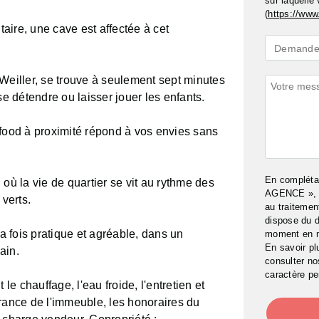
sur laquelle
(
https://www.
aire, une cave est affectée à cet
Demande
Demande 
*
Weiller, se trouve à seulement sept minutes
Commenta
se détendre ou laisser jouer les enfants.
tfood à proximité répond à vos envies sans
En complét
où la vie de quartier se vit au rythme des
AGENCE », j
verts.
au traitemen
dispose du d
la fois pratique et agréable, dans un
moment en 
En savoir pl
ain.
consulter n
caractère pe
e chauffage, l'eau froide, l'entretien et
urance de l'immeuble, les honoraires du