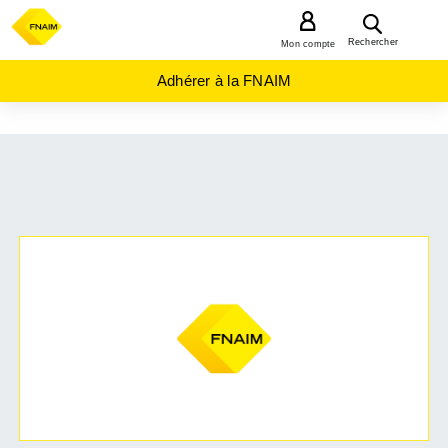
MENU
Rechercher
Mon compte
Adhérer à la FNAIM
ACHAT
MAISON
NORMANDIE
EURE
(27)
NONANCOURT
(27320)