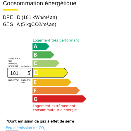
Consommation énergétique
DPE :
D (181 kWh/m² an)
GES :
A (5 kgCO2/m².an)
181
5