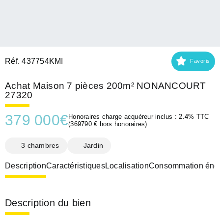
Réf. 437754KMI
Favoris
Achat Maison 7 pièces 200m² NONANCOURT
27320
379 000
€
Honoraires charge acquéreur inclus : 2.4% TTC
(369790 € hors honoraires)
3 chambres
Jardin
Description
Caractéristiques
Localisation
Consommation éner
Description du bien