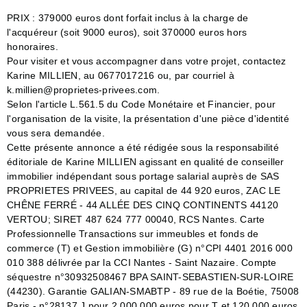
PRIX : 379000 euros dont forfait inclus à la charge de
l'acquéreur (soit 9000 euros), soit 370000 euros hors
honoraires.
Pour visiter et vous accompagner dans votre projet, contactez
Karine MILLIEN, au 0677017216 ou, par courriel à
k.millien@proprietes-privees.com.
Selon l'article L.561.5 du Code Monétaire et Financier, pour
l'organisation de la visite, la présentation d'une pièce d'identité
vous sera demandée.
Cette présente annonce a été rédigée sous la responsabilité
éditoriale de Karine MILLIEN agissant en qualité de conseiller
immobilier indépendant sous portage salarial auprès de SAS
PROPRIETES PRIVEES, au capital de 44 920 euros, ZAC LE
CHÊNE FERRÉ - 44 ALLÉE DES CINQ CONTINENTS 44120
VERTOU; SIRET 487 624 777 00040, RCS Nantes. Carte
Professionnelle Transactions sur immeubles et fonds de
commerce (T) et Gestion immobilière (G) n°CPI 4401 2016 000
010 388 délivrée par la CCI Nantes - Saint Nazaire. Compte
séquestre n°30932508467 BPA SAINT-SEBASTIEN-SUR-LOIRE
(44230). Garantie GALIAN-SMABTP - 89 rue de la Boétie, 75008
Paris - n°28137 J pour 2 000 000 euros pour T et 120 000 euros