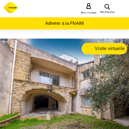
MENU
Rechercher
Mon compte
Adhérer à la FNAIM
ACHAT
Visite virtuelle
MAISON
OCCITANIE
GARD
(30)
AIGUES
VIVES
(30670)