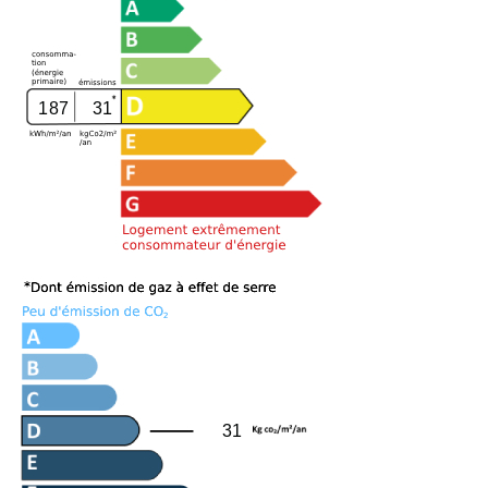
187
31
31