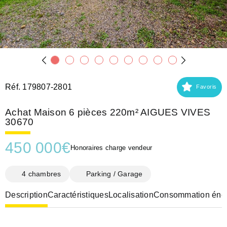
Réf. 179807-2801
Favoris
Achat Maison 6 pièces 220m² AIGUES VIVES
30670
450 000
€
Honoraires charge vendeur
4 chambres
Parking / Garage
Description
Caractéristiques
Localisation
Consommation éner