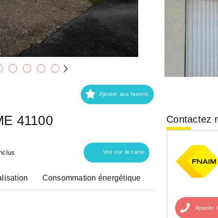
Ajouter aux favoris
ME 41100
Contactez n
nclus
Voir sur la carte
lisation
Consommation énergétique
Appeler