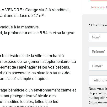
Infos sur 
 À VENDRE : Garage situé à Vendôme,
rant une surface de 17 m².
* Champs ob
pratique à la manouvre.
, la profondeur est de 5.54 m et sa largeur
Nom*
Prénom*
 les résidents de la ville cherchant à
d'un espace de rangement supplémentaire. La
E-
permet de l'aménager selon vos besoins.
mail*
ni d'un ascenseur, sa situation au rez-de-
t l'accès simple et rapide.
Téléphon
Nous vous in
garage bénéficie d'un environnement calme et
d’oppositio
itant protéger leur véhicule des
sur laquelle
commodités locales, telles que les
(
https://www.