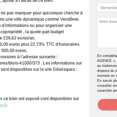
joute à l'attrait de ce bien.
Demande
Demande 
à ne pas manquer pour quiconque cherche à
*
dans une ville dynamique comme Vendôme.
Commenta
s d'informations ou pour organiser une
 copropriété , la quote-part budget
e 226,62 euros/an.
000,00 euros plus 22,73% TTC d'honoraires
3 500,00 euros.
En complét
oraires à l'adresse suivante :
AGENCE », j
res/blois-41000/373 . Les informations sur
au traitemen
sont disponibles sur le site Géorisques :
dispose du d
moment en 
En savoir pl
consulter n
caractère pe
ls ce bien est exposé sont disponibles sur
v.fr
.