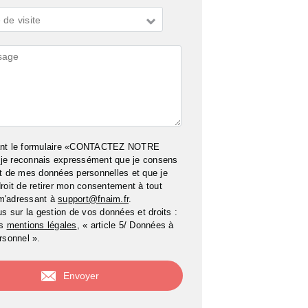
de visite
ires
ant le formulaire «CONTACTEZ NOTRE
e reconnais expressément que je consens
t de mes données personnelles et que je
roit de retirer mon consentement à tout
m'adressant à
support@fnaim.fr
.
us sur la gestion de vos données et droits :
os
mentions légales
, « article 5/ Données à
rsonnel ».