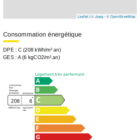
Leaflet
|
© Jawg
-
© OpenStreetMap
Consommation énergétique
DPE :
C (208 kWh/m² an)
GES :
A (6 kgCO2/m².an)
208
6