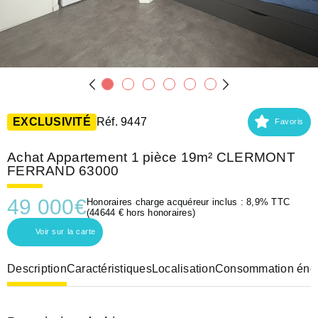
EXCLUSIVITÉ
Réf. 9447
Favoris
Achat Appartement 1 pièce 19m² CLERMONT
FERRAND 63000
49 000
€
Honoraires charge acquéreur inclus : 8,9% TTC
(44644 € hors honoraires)
Voir sur la carte
Description
Caractéristiques
Localisation
Consommation éner