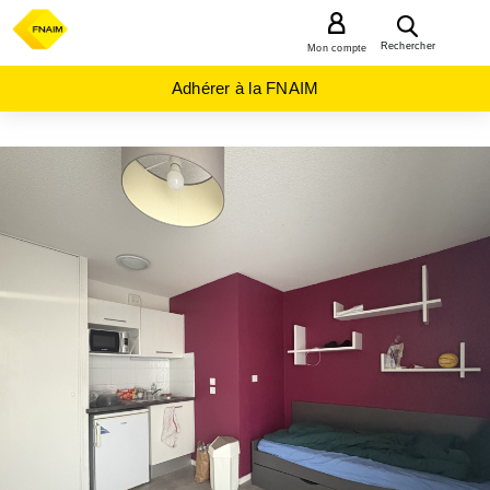
MENU
Rechercher
Mon compte
Adhérer à la FNAIM
ACHAT
APPARTEMENT
AUVERGNE-
RHÔNE-
ALPES
PUY-
DE-
DOME
(63)
CLERMONT
FERRAND
(63000)