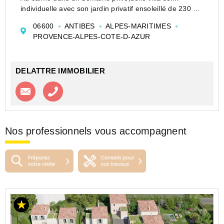
individuelle avec son jardin privatif ensoleillé de 230 m²
environ et son espace piscine sans vis à vis
06600
ANTIBES
ALPES-MARITIMES
Dès l'entrée un séjour avec baies vitrées de plus de 36
PROVENCE-ALPES-COTE-D-AZUR
m² très l...
DELATTRE IMMOBILIER
Contacter l'agence
Appeler l’agence
Nos professionnels vous accompagnent