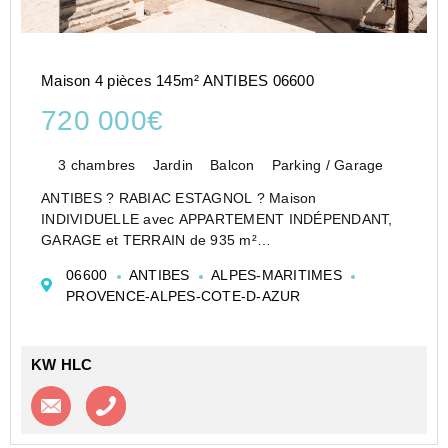
Maison 4 pièces 145m² ANTIBES 06600
720 000€
3 chambres
Jardin
Balcon
Parking / Garage
ANTIBES ? RABIAC ESTAGNOL ? Maison
INDIVIDUELLE avec APPARTEMENT INDÉPENDANT,
GARAGE et TERRAIN de 935 m²
Dans le secteur recherché de Rabiac Estagnol,
06600
ANTIBES
ALPES-MARITIMES
découvrez cette maison INDIVIDUELLE développant
PROVENCE-ALPES-COTE-D-AZUR
une surface totale d'environ 190,75 m², offrant une ...
KW HLC
Contacter l'agence
Appeler l’agence