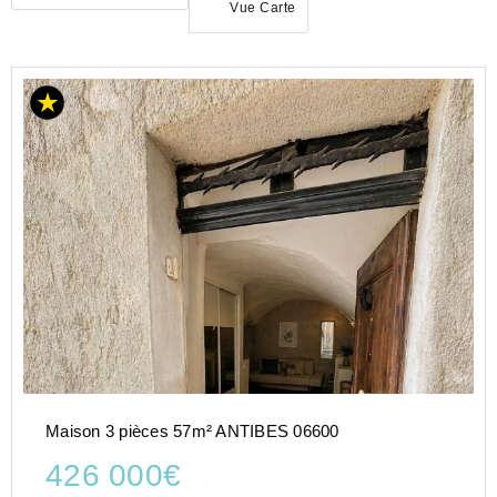
Vue Carte
ACHAT
MAISON
PROVENCE-
ALPES-
COTE-D-
AZUR
ALPES-
MARITIMES
(06)
ANTIBES
(06160)
Maison 3 pièces 57m² ANTIBES 06600
426 000€