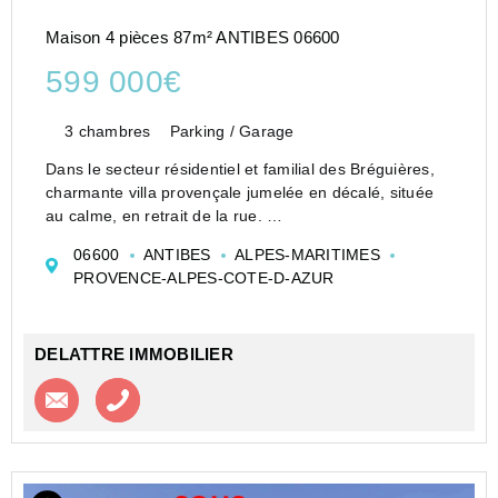
Maison 4 pièces 87m² ANTIBES 06600
599 000€
3 chambres
Parking / Garage
Dans le secteur résidentiel et familial des Bréguières,
charmante villa provençale jumelée en décalé, située
au calme, en retrait de la rue.
Ce bien rénové vous offre :
06600
ANTIBES
ALPES-MARITIMES
Au rez-de-chaussée :
PROVENCE-ALPES-COTE-D-AZUR
• Une lumineuse pièce de vie d'env. 40 m²,
• Une ...
DELATTRE IMMOBILIER
Contacter l'agence
Appeler l’agence