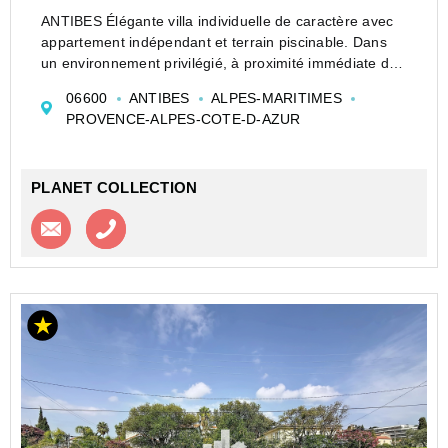
ANTIBES Élégante villa individuelle de caractère avec
appartement indépendant et terrain piscinable. Dans
un environnement privilégié, à proximité immédiate des
commerces, à seulement 15 minutes à pied des plages
06600
ANTIBES
ALPES-MARITIMES
et offrant un accès rapide aux principaux axe...
PROVENCE-ALPES-COTE-D-AZUR
PLANET COLLECTION
Contacter l'agence
Appeler l’agence