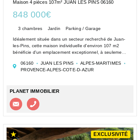
Maison 4 pièces 107m² JUAN LES PINS 06160
848 000€
3 chambres
Jardin
Parking / Garage
Idéalement située dans un secteur recherché de Juan-
les-Pins, cette maison individuelle d'environ 107 m2
bénéficie d'un emplacement exceptionnel, à seulement
3 minutes à pied des plages et 5 minutes à pied du
06160
JUAN LES PINS
ALPES-MARITIMES
centre-ville, tout en profitant d'un...
PROVENCE-ALPES-COTE-D-AZUR
PLANET IMMOBILIER
Contacter l'agence
Appeler l’agence
EXCLUSIVITÉ