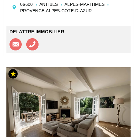
Terrain plat d’environ 900 m² sud avec possibilité de
06600
ANTIBES
ALPES-MARITIMES
faire une piscine enterrée.
PROVENCE-ALPES-COTE-D-AZUR
Vue dégagée avec la mer au loin et le Fort Carré
Grand...
DELATTRE IMMOBILIER
Contacter l'agence
Appeler l’agence