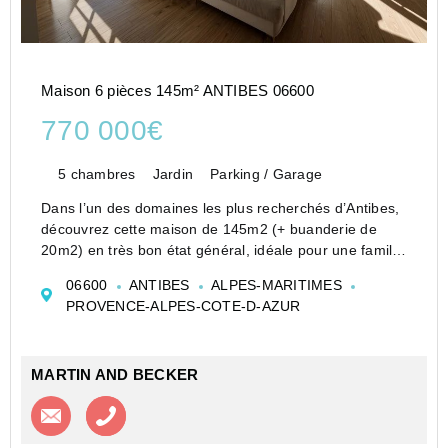
Maison 6 pièces 145m² ANTIBES 06600
770 000€
5 chambres
Jardin
Parking / Garage
Dans l’un des domaines les plus recherchés d’Antibes,
découvrez cette maison de 145m2 (+ buanderie de
20m2) en très bon état général, idéale pour une famille
en quête de confort et de qualité de vie.
06600
ANTIBES
ALPES-MARITIMES
Située au cœur d’un environnement résidentiel
PROVENCE-ALPES-COTE-D-AZUR
sécurisé e...
MARTIN AND BECKER
Contacter l'agence
Appeler l’agence