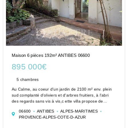
Maison 6 pièces 192m² ANTIBES 06600
895 000€
5 chambres
Au Calme, au coeur d'un jardin de 2100 m² env. plein
sud complanté d'oliviers et d'arbres fruitiers, à l'abri
des regards sans vis à vis,c ette villa propose de
nombreuses possibilités d'aménagement grâce à ses
06600
ANTIBES
ALPES-MARITIMES
volumes généreux et une ...
PROVENCE-ALPES-COTE-D-AZUR