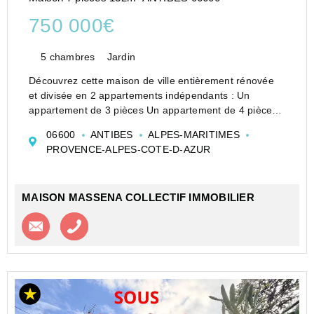
750 000€
5 chambres
Jardin
Découvrez cette maison de ville entièrement rénovée
et divisée en 2 appartements indépendants : Un
appartement de 3 pièces Un appartement de 4 pièces
Chaque logement bénéficie d'un accès privatif, de
06600
ANTIBES
ALPES-MARITIMES
terrasses agréables et de places de stationnement
PROVENCE-ALPES-COTE-D-AZUR
priva...
MAISON MASSENA COLLECTIF IMMOBILIER
Contacter l'agence
Appeler l’agence