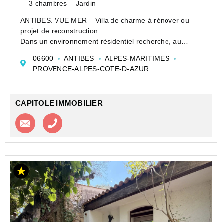
3 chambres
Jardin
ANTIBES. VUE MER – Villa de charme à rénover ou
projet de reconstruction
Dans un environnement résidentiel recherché, au
calme absolu et entourée de verdure, découvrez cette
06600
ANTIBES
ALPES-MARITIMES
authentique villa de charme datant de 1945, implantée
PROVENCE-ALPES-COTE-D-AZUR
sur un magnifique terrain ar...
CAPITOLE IMMOBILIER
Contacter l'agence
Appeler l’agence