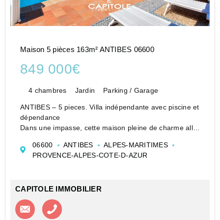
Maison 5 pièces 163m² ANTIBES 06600
849 000€
4 chambres
Jardin
Parking / Garage
ANTIBES – 5 pieces. Villa indépendante avec piscine et
dépendance
Dans une impasse, cette maison pleine de charme allie
confort et luminosité. Idéalement située, à quelques
06600
ANTIBES
ALPES-MARITIMES
minutes des commerces et des plages d’Antibes et
PROVENCE-ALPES-COTE-D-AZUR
Juan-les-Pins, elle offre un cadre...
CAPITOLE IMMOBILIER
Contacter l'agence
Appeler l’agence