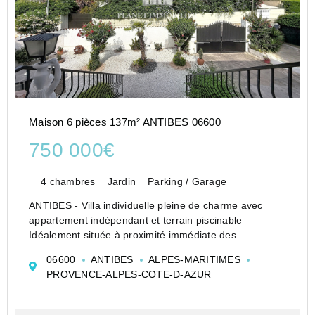
Maison 6 pièces 137m² ANTIBES 06600
750 000€
4 chambres
Jardin
Parking / Garage
ANTIBES - Villa individuelle pleine de charme avec
appartement indépendant et terrain piscinable
Idéalement située à proximité immédiate des
commerces, à seulement 15 minutes à pied des plages
06600
ANTIBES
ALPES-MARITIMES
et bénéficiant d'un accès rapide à l'autoroute, cette...
PROVENCE-ALPES-COTE-D-AZUR