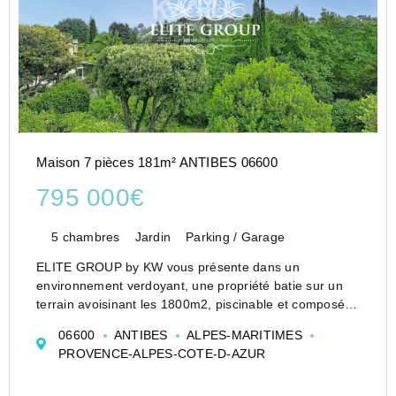
Maison 7 pièces 181m² ANTIBES 06600
795 000€
5 chambres
Jardin
Parking / Garage
ELITE GROUP by KW vous présente dans un
environnement verdoyant, une propriété batie sur un
terrain avoisinant les 1800m2, piscinable et composée
de deux parties avec entrée indépendantes, offrant de
06600
ANTIBES
ALPES-MARITIMES
nombreuses possibilités d'aménagement,.
PROVENCE-ALPES-COTE-D-AZUR
IDEAL RESIDE...