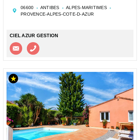
niveaux, elle offre tout le confort nécessaire avec sa
06600
ANTIBES
ALPES-MARITIMES
cuisine équipée, son chauffage électrique e...
PROVENCE-ALPES-COTE-D-AZUR
CIEL AZUR GESTION
Contacter l'agence
Appeler l’agence