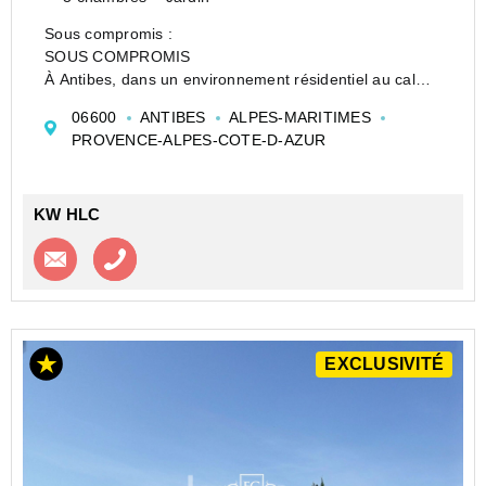
Sous compromis :
SOUS COMPROMIS
À Antibes, dans un environnement résidentiel au calme
et agréable, à seulement 9 minutes en voiture du Vieil
06600
ANTIBES
ALPES-MARITIMES
Antibes, découvrez cette maison contemporaine de
PROVENCE-ALPES-COTE-D-AZUR
128,50 m², en état irréprochable et prête à vivre.
La maison...
KW HLC
Contacter l'agence
Appeler l’agence
EXCLUSIVITÉ