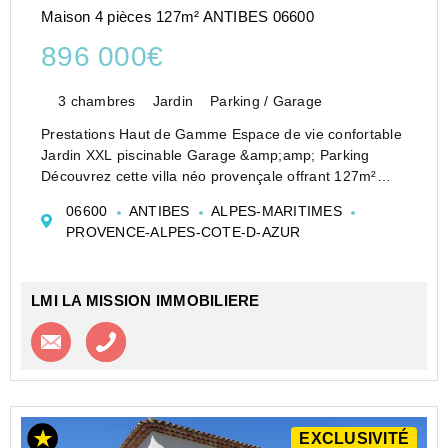
Maison 4 pièces 127m² ANTIBES 06600
896 000€
3 chambres
Jardin
Parking / Garage
Prestations Haut de Gamme Espace de vie confortable
Jardin XXL piscinable Garage &amp;amp; Parking
Découvrez cette villa néo provençale offrant 127m²
habitables. Idéalement conçue pour maximiser les
06600
ANTIBES
ALPES-MARITIMES
volumes et la lumière, cette villa neuve propose...
PROVENCE-ALPES-COTE-D-AZUR
LMI LA MISSION IMMOBILIERE
Contacter l'agence
Appeler l’agence
EXCLUSIVITÉ