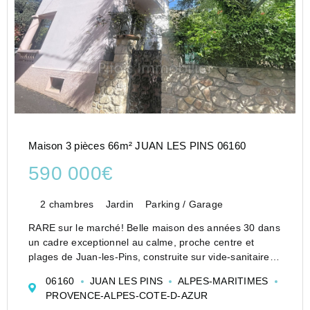
Maison 3 pièces 66m² JUAN LES PINS 06160
590 000€
2 chambres
Jardin
Parking / Garage
RARE sur le marché! Belle maison des années 30 dans
un cadre exceptionnel au calme, proche centre et
plages de Juan-les-Pins, construite sur vide-sanitaire.
Elle offre au rez-de-chaussée un séjour lumineux, une
06160
JUAN LES PINS
ALPES-MARITIMES
cuisine ouverte sur le séjour, 2 belles terrasses...
PROVENCE-ALPES-COTE-D-AZUR