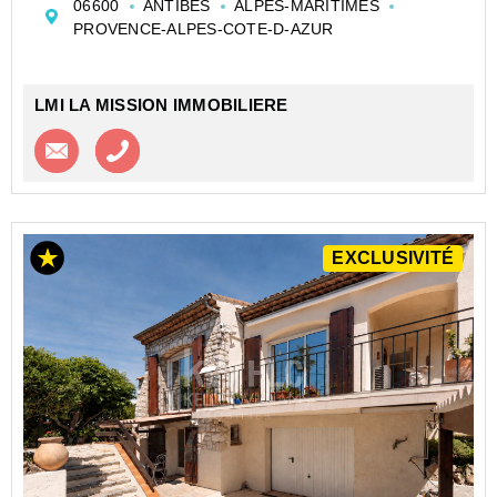
06600
ANTIBES
ALPES-MARITIMES
un cadre de vie idyllique sous le soleil de la Côte
PROVENCE-ALPES-COTE-D-AZUR
d'Azur. Alliant modernité, vol...
LMI LA MISSION IMMOBILIERE
Contacter l'agence
Appeler l’agence
EXCLUSIVITÉ