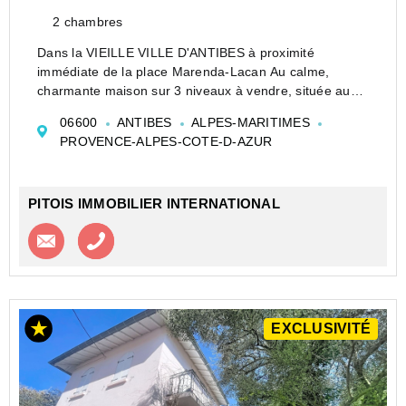
2 chambres
Dans la VIEILLE VILLE D'ANTIBES à proximité
immédiate de la place Marenda-Lacan Au calme,
charmante maison sur 3 niveaux à vendre, située au
coeur de la ville ville d'Antibes .
06600
ANTIBES
ALPES-MARITIMES
Surface de 57,40 m², offrant 2 chambres et un séjour
PROVENCE-ALPES-COTE-D-AZUR
lumineux parfait...
PITOIS IMMOBILIER INTERNATIONAL
Contacter l'agence
Appeler l’agence
EXCLUSIVITÉ