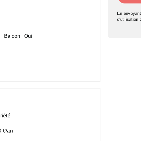
En envoyant
d'utilisation
Balcon :
Oui
riété
0 €/an