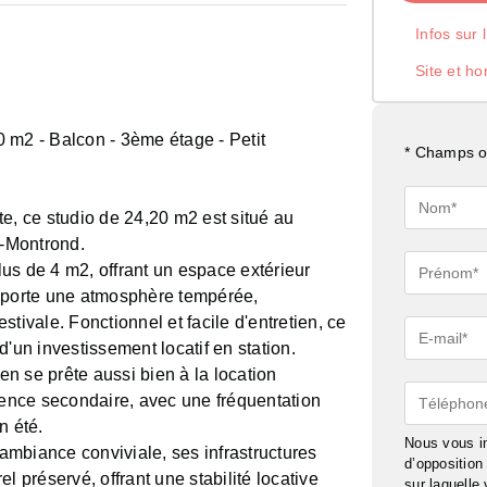
Infos sur 
Site et ho
2 - Balcon - 3ème étage - Petit
* Champs ob
Nom*
e, ce studio de 24,20 m2 est situé au
z-Montrond.
Prénom*
us de 4 m2, offrant un espace extérieur
apporte une atmosphère tempérée,
tivale. Fonctionnel et facile d'entretien, ce
E-
'un investissement locatif en station.
mail*
ien se prête aussi bien à la location
Téléphon
idence secondaire, avec une fréquentation
n été.
Nous vous in
mbiance conviviale, ses infrastructures
d’oppositio
l préservé, offrant une stabilité locative
sur laquelle