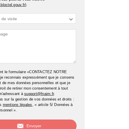
bloctel.gouv.fr
).
de visite
ires
ant le formulaire «CONTACTEZ NOTRE
e reconnais expressément que je consens
t de mes données personnelles et que je
roit de retirer mon consentement à tout
m'adressant à
support@fnaim.fr
.
us sur la gestion de vos données et droits :
os
mentions légales
, « article 5/ Données à
rsonnel ».