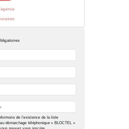
l’agence
noraires
ligatoires
e
formons de l’existence de la liste
n au démarchage téléphonique « BLOCTEL »
 vous pouvez vous inscrire