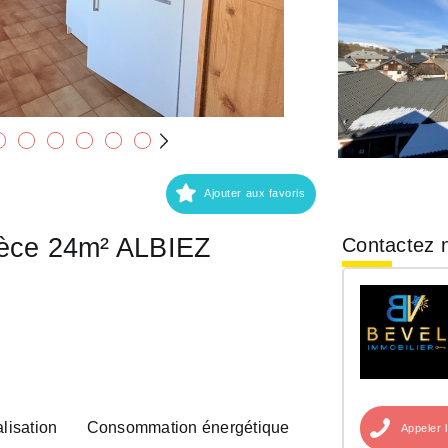
Ajouter aux favoris
ièce 24m² ALBIEZ
Contactez n
lisation
Consommation énergétique
Appeler