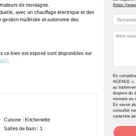
 amateurs de montagne.
(
https://www.
uelle, avec un chauffage électrique et des
Demande
e gestion maîtrisée et autonome des
Demande 
*
Commenta
ls ce bien est exposé sont disponibles sur
v.fr
.
En complét
AGENCE », j
au traitemen
dispose du d
moment en 
En savoir pl
consulter n
caractère pe
Cuisine :
Kitchenette
Salles de bain :
1