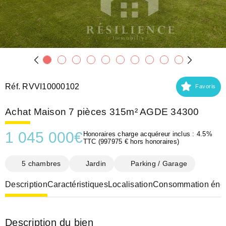
Réf. RVVI10000102
Favoris
Achat Maison 7 pièces 315m² AGDE 34300
1 045 000
€
Honoraires charge acquéreur inclus : 4.5%
TTC (997975 € hors honoraires)
5 chambres
Jardin
Parking / Garage
Description
Caractéristiques
Localisation
Consommation éner
Description du bien