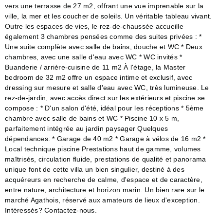
vers une terrasse de 27 m2, offrant une vue imprenable sur la
ville, la mer et les coucher de soleils. Un véritable tableau vivant.
Outre les espaces de vies, le rez-de-chaussée accueille
également 3 chambres pensées comme des suites privées : *
Une suite complète avec salle de bains, douche et WC * Deux
chambres, avec une salle d'eau avec WC * WC invités *
Buanderie / arrière-cuisine de 11 m2 À l'étage, la Master
bedroom de 32 m2 offre un espace intime et exclusif, avec
dressing sur mesure et salle d'eau avec WC, très lumineuse. Le
rez-de-jardin, avec accès direct sur les extérieurs et piscine se
compose : * D'un salon d'été, idéal pour les réceptions * 5ème
chambre avec salle de bains et WC * Piscine 10 x 5 m,
parfaitement intégrée au jardin paysager Quelques
dépendances: * Garage de 40 m2 * Garage à vélos de 16 m2 *
Local technique piscine Prestations haut de gamme, volumes
maîtrisés, circulation fluide, prestations de qualité et panorama
unique font de cette villa un bien singulier, destiné à des
acquéreurs en recherche de calme, d'espace et de caractère,
entre nature, architecture et horizon marin. Un bien rare sur le
marché Agathois, réservé aux amateurs de lieux d'exception.
Intéressés? Contactez-nous.