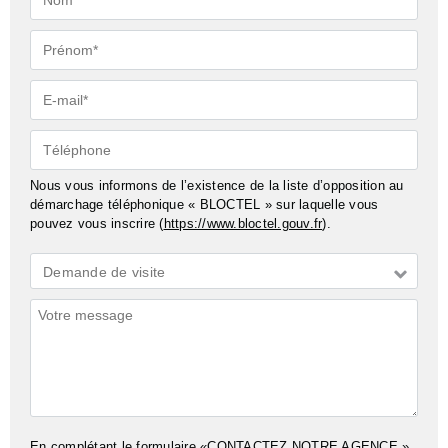
Prénom*
E-
mail*
Téléphone
Nous vous informons de l’existence de la liste d’opposition au
démarchage téléphonique « BLOCTEL » sur laquelle vous
pouvez vous inscrire (
https://www.bloctel.gouv.fr
).
Demande
Demande de visite
*
Commentaires
En complétant le formulaire «CONTACTEZ NOTRE AGENCE »,