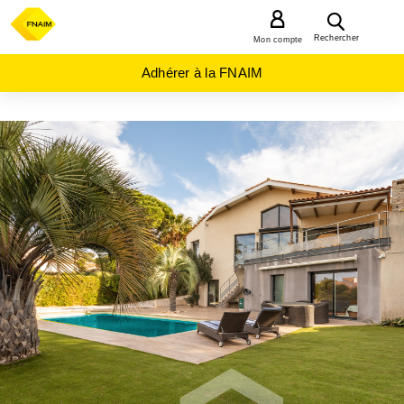
MENU
Rechercher
Mon compte
Adhérer à la FNAIM
ACHAT
MAISON
OCCITANIE
HERAULT
(34)
AGDE
(34300)